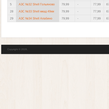
5
АЗС №32 Shell Гольяново
79,99
-
77,99
6
28
АЗС №33 Shell мкад 49км
79,99
-
77,99
6
29
АЗС №34 Shell Алабино
79,99
-
77,99
6
Copyright © 2026,