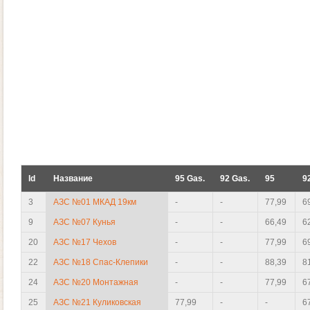
Id
Название
95 Gas.
92 Gas.
95
9
3
АЗС №01 МКАД 19км
-
-
77,99
6
9
АЗС №07 Кунья
-
-
66,49
6
20
АЗС №17 Чехов
-
-
77,99
6
22
АЗС №18 Спас-Клепики
-
-
88,39
8
24
АЗС №20 Монтажная
-
-
77,99
6
25
АЗС №21 Куликовская
77,99
-
-
6